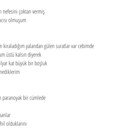
 nefesini çoktan vermiş
ncısı olmuşum
 kiraladığım yalandan gülen suratlar var cebimde
um üstü kalsın diyerek
ilyar kat büyük bir boşluk
mediklerim
m paranoyak bir cümlede
anlar 
hil olduklarını