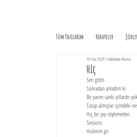
Tüm Yazılarım
Hikayeler
Şiirle
10 Oca 2020
1 dakikada okunur
Hiç
Sen gittin
Sonradan anladım ki
Bir yarım sanki yıllardır yo
Tutup almışlar içimdeki ne
Hiç bir şey söylemeden
Sessizce.
Hislerim gri