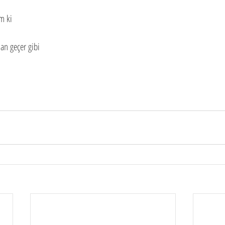
m ki
an geçer gibi