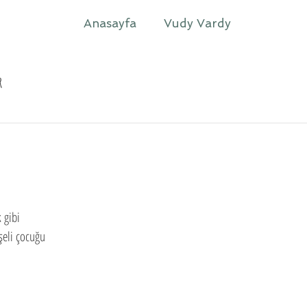
Anasayfa
Vudy Vardy
r
k gibi
şeli çocuğu 