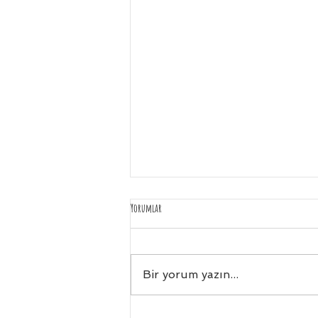
Hoş geldin
Yorumlar
Senin karşında soyunuyorum rollerimden
Neysem o muyum Bu gerçek ben miyim Ben
kimim Bilmiyorum Sahi, benim adım neydi?
Bir yorum yazın...
Elim ayağım...