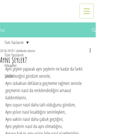
Yazı
Tüm Yazılarım
28 Eki 2018
1 dakikada okunur
Tüm Yazılarım
Aynı Şeyler?
Hikayeler
Aynı şeyleri yaparak aynı şeylerin ne kadar da farklı 
olabileceğini gördüm seninle, 
Şiirler
Aynı sokaktan defalarca geçmeme rağmen seninle 
geçmenin nasıl da renklendirdiğini arnavut 
kaldırımlarını,
Aynı suyun nasıl daha tatlı olduğunu gördüm,
Aynı yolun nasıl kısaldığını seninleyken,
Aynı vaktin nasıl daha çabuk geçtiğini,
Aynı şeylerin nasıl da aynı olmadığını,
Aynaya bakan aynı yüzün bile nasıl güzelleştiğini..