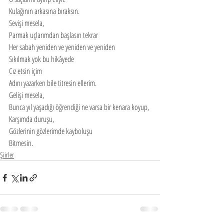
Kulağının arkasına bıraksın.
Sevişi mesela,
Parmak uçlarımdan başlasın tekrar
Her sabah yeniden ve yeniden ve yeniden
Sıkılmak yok bu hikâyede
Cız etsin içim
Adını yazarken bile titresin ellerim.
Gelişi mesela,
Bunca yıl yaşadığı öğrendiği ne varsa bir kenara koyup,
Karşımda duruşu,
Gözlerinin gözlerimde kayboluşu
Bitmesin.
Şiirler