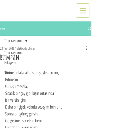
Yazı
Tüm Yazılarım
22 Tem 2018
1 dakikada okunur
Tüm Yazılarım
Bitmesin
Hikayeler
Birine anlatacak olsam şöyle derdim;
Şiirler
Bitmesin.
Gülüşü mesela,
Sıcacık bir çay gibi kışın ortasında
Isıtıversin içimi,
Daha bir çiçek kokulu seveyim ben onu
Sonra bir güneş gelsin
Gölgesine âşık etsin beni
O saçlarını ayırıp eliyle 