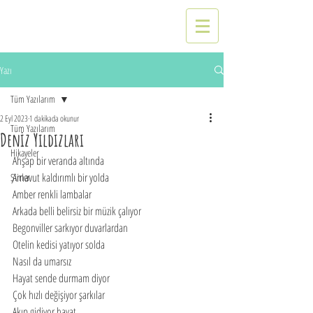
Yazı
Tüm Yazılarım
2 Eyl 2023
1 dakikada okunur
Tüm Yazılarım
Deniz Yıldızları
Hikayeler
Ahşap bir veranda altında
Arnavut kaldırımlı bir yolda
Şiirler
Amber renkli lambalar
Arkada belli belirsiz bir müzik çalıyor
Begonviller sarkıyor duvarlardan
Otelin kedisi yatıyor solda
Nasıl da umarsız
Hayat sende durmam diyor
Çok hızlı değişiyor şarkılar
Akıp gidiyor hayat