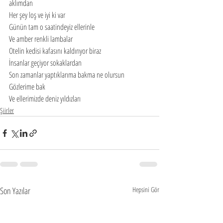
aklımdan
Her şey loş ve iyi ki var
Günün tam o saatindeyiz ellerinle
Ve amber renkli lambalar
Otelin kedisi kafasını kaldırıyor biraz
İnsanlar geçiyor sokaklardan
Son zamanlar yaptıklarıma bakma ne olursun
Gözlerime bak
Ve ellerimizde deniz yıldızları
Şiirler
Son Yazılar
Hepsini Gör