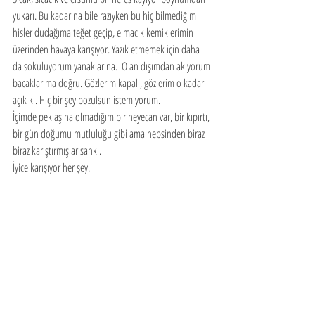
yukarı. Bu kadarına bile razıyken bu hiç bilmediğim 
hisler dudağıma teğet geçip, elmacık kemiklerimin 
üzerinden havaya karışıyor. Yazık etmemek için daha 
da sokuluyorum yanaklarına.  O an dışımdan akıyorum 
bacaklarıma doğru. Gözlerim kapalı, gözlerim o kadar 
açık ki. Hiç bir şey bozulsun istemiyorum.
İçimde pek aşina olmadığım bir heyecan var, bir kıpırtı, 
bir gün doğumu mutluluğu gibi ama hepsinden biraz 
biraz karıştırmışlar sanki.  
İyice karışıyor her şey. 