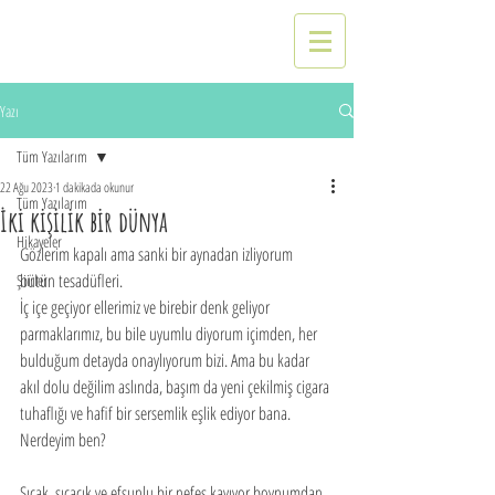
Yazı
Tüm Yazılarım
22 Ağu 2023
1 dakikada okunur
Tüm Yazılarım
İki kişilik bir dünya
Hikayeler
Gözlerim kapalı ama sanki bir aynadan izliyorum 
bütün tesadüfleri. 
Şiirler
İç içe geçiyor ellerimiz ve birebir denk geliyor 
parmaklarımız, bu bile uyumlu diyorum içimden, her 
bulduğum detayda onaylıyorum bizi. Ama bu kadar 
akıl dolu değilim aslında, başım da yeni çekilmiş cigara 
tuhaflığı ve hafif bir sersemlik eşlik ediyor bana.  
Nerdeyim ben?
Sıcak, sıcacık ve efsunlu bir nefes kayıyor boynumdan 