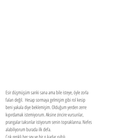
Esir düşmüşüm sanki sana ama bile isteye, öyle zorla 
falan değil.  Hesap sormaya gelmişim gibi rol kesip 
beni yakala diye beklemişim. Olduğum yerden zerre 
kıpırdamak istemiyorum. Aksine zincire vursunlar, 
prangalar taksınlar istiyorum senin topraklarına. Nefes 
alabiliyorum burada ilk defa. 
Çok renkli her şey ve bir o kadar ışıltılı. 