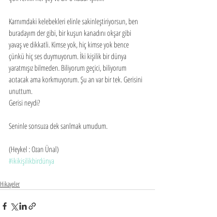
Karnımdaki kelebekleri elinle sakinleştiriyorsun, ben 
buradayım der gibi, bir kuşun kanadını okşar gibi 
yavaş ve dikkatli. Kimse yok, hiç kimse yok bence 
çünkü hiç ses duymuyorum. İki kişilik bir dünya 
yaratmışız bilmeden. Biliyorum geçici, biliyorum 
acıtacak ama korkmuyorum. Şu an var bir tek. Gerisini 
unuttum. 
Gerisi neydi?
Seninle sonsuza dek sarılmak umudum. 
(Heykel : Ozan Ünal)
#ikikişilikbirdünya
Hikayeler