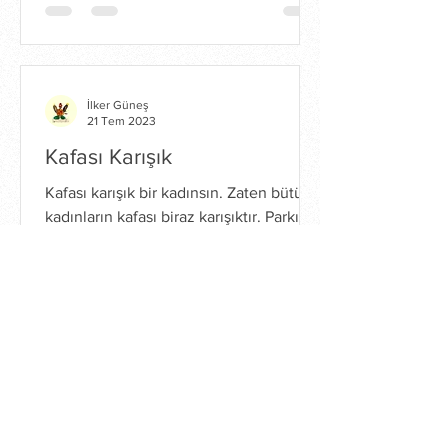
İlker Güneş
21 Tem 2023
Kafası Karışık
Kafası karışık bir kadınsın. Zaten bütün
kadınların kafası biraz karışıktır. Parkın
huzur dolu havasında dalgınca
yürüyorsun. Hangi park...