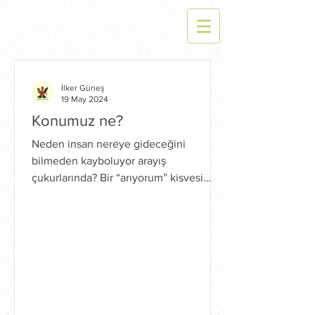
İlker Güneş
19 May 2024
Konumuz ne?
Neden insan nereye gideceğini
bilmeden kayboluyor arayış
çukurlarında? Bir “arıyorum” kisvesi
altında sonsuz hata yapma lüksüne
sahip...